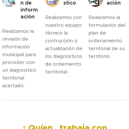
n de
stico
ación
inform
ación
Realizamos con
Realizamos la
nuestro equipo
formulación del
Realizamos la
técnico la
plan de
revisión de
contrucción o
ordenamiento
información
actualización de
territorial de su
municipal para
los diagnosticos
territorio.
proceder con
de ordemiento
un diagnostico
territorial.
territorial
acertado.
¿ Quíen trabaja con