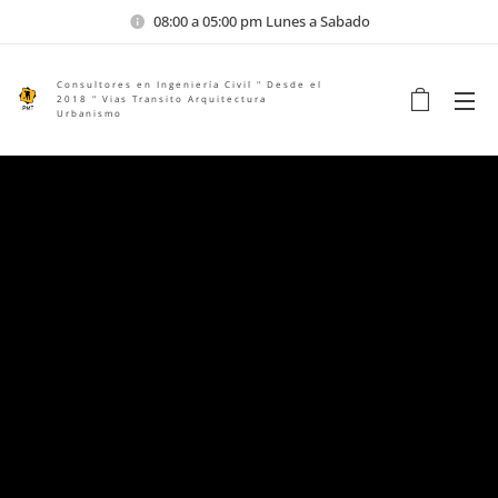
08:00 a 05:00 pm Lunes a Sabado
Consultores en Ingeniería Civil " Desde el
2018 " Vias Transito Arquitectura
Urbanismo