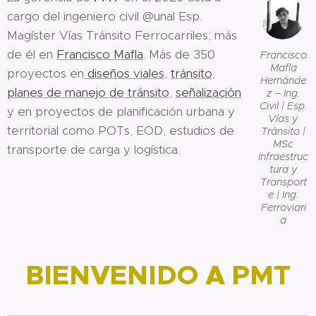
cargo del ingeniero civil @unal Esp.
Magíster Vías Tránsito Ferrocarriles; más
de él en
Francisco Mafla
. Más de 350
Francisco
Mafla
proyectos en
diseños viales
,
tránsito
,
Hernánde
planes de manejo de tránsito
,
señalización
z – Ing.
Civil | Esp.
y en proyectos de planificación urbana y
Vías y
territorial como POTs, EOD, estudios de
Tránsito |
MSc
transporte de carga y logística.
Infraestruc
tura y
Transport
e | Ing.
Ferroviari
a
BIENVENIDO A PMT