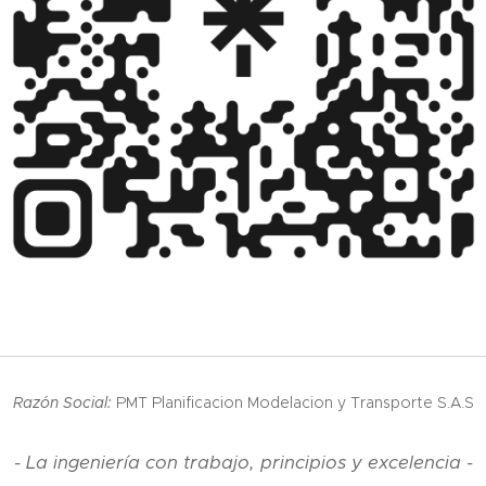
Razón Social:
PMT Planificacion Modelacion y Transporte S.A.S
- La ingeniería con trabajo, principios y excelencia -