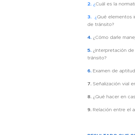
2.
¿
Cuál es la normat
3.
¿
Qué elementos i
de tránsito?
4.
¿Cómo darle manej
5.
¿Interpretación d
tránsito?
6.
Examen de aptitud
7.
Señalización vial e
8.
¿Qué hacer en ca
9.
Relación entre el au