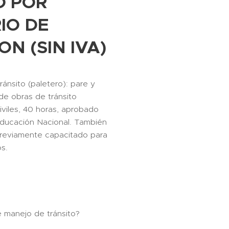
O POR
IO DE
N (SIN IVA)
ránsito (paletero): pare y
de obras de tránsito
iviles, 40 horas, aprobado
 Educación Nacional. También
previamente capacitado para
os.
 manejo de tránsito?