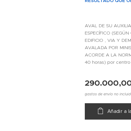
RESULTADO QUE OB
AVAL DE SU AUXILI
ESPECÍFICO (SEGÚN
EDIFICIO , VIA Y D
AVALADA POR MINI
ACORDE A LA NORMAT
40 horas) por centro o
290.000,0
gastos de envío no inclui
Añadir a l