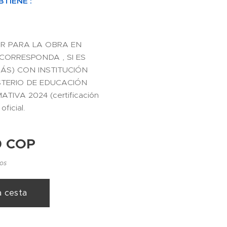
TIENE :
AR PARA LA OBRA EN
 CORRESPONDA , SI ES
EMÁS) CON INSTITUCIÓN
STERIO DE EDUCACIÓN
IVA 2024 (certificación
ficial.
0
COP
dos
a cesta