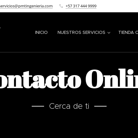
servicios@pmtingenieria.com
+57 317 444 9999
"
INICIO
NUESTROS SERVICIOS
TIENDA 
ontacto Onli
Cerca de ti