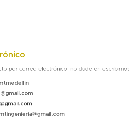
rónico
acto por correo electrónico, no dude en escribirnos
mtmedellin
n@gmail.com
t@gmail.com
mtingenieria¨@gmail.com