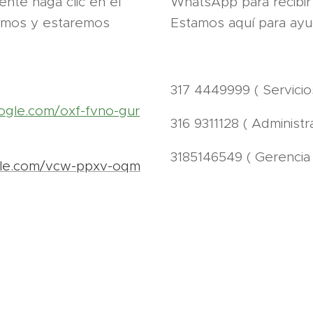
nte haga clic en el
WhatsApp para recibir 
amos y estaremos
Estamos aquí para ayu
317 4449999 ( Servicio
ogle.com/oxf-fvno-gur
316 9311128 ( Administr
3185146549 ( Gerencia 
gle.com/vcw-ppxv-oqm