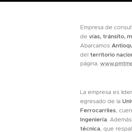
Empresa de consulto
vías, tránsito,
de
Antioqu
Abarcamos
territorio nacio
del
página.
www.pmtmed
La empresa es lide
Uni
egresado de la
Ferrocarriles
, cue
Ingeniería
. Además
técnica
, que respal