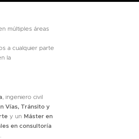
en múltiples áreas
os a cualquier parte
n la
a
, ingeniero civil
n Vías, Tránsito y
rte
Máster en
y un
ales en consultoría
.