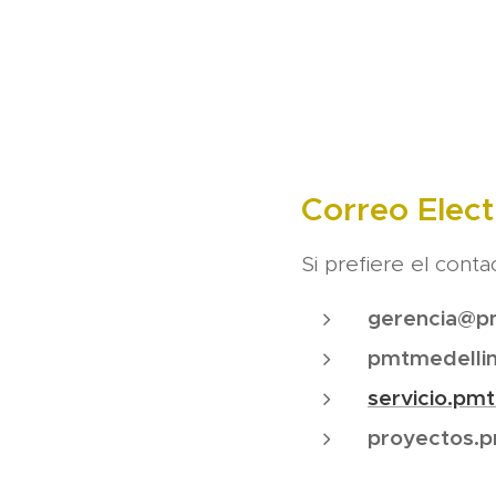
Correo Elect
Si prefiere el cont
gerencia@p
pmtmedelli
servicio.pm
proyectos.p