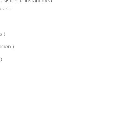
asistencia instantánea.
darlo.
s )
acion )
)