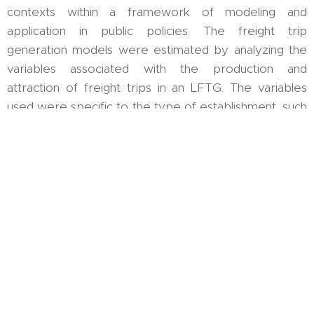
contexts within a framework of modeling and
application in public policies. The freight trip
generation models were estimated by analyzing the
variables associated with the production and
attraction of freight trips in an LFTG. The variables
used were specific to the type of establishment, such
as the number of employees, the area and extent of
the commercial premises, hotels, and universities, and
the number of rooms and students, respectively.
The 2018 Freight Transportation Study of the
Medellin Metropolitan Area (Colombia) played a
crucial role in our research, providing the data
necessary to estimate 108 models explaining freight
trip generation in large facilities across seven
categories: universities, hotels, firms, shopping
centers, hospitals, buildings, and markets.