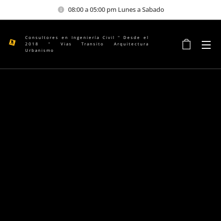
08:00 a 05:00 pm Lunes a Sabado
Consultores en Ingeniería Civil " Desde el
2018 " Vias Transito Arquitectura
Urbanismo